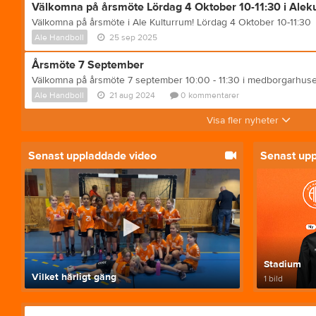
Välkomna på årsmöte Lördag 4 Oktober 10-11:30 i Alek
Välkomna på årsmöte i Ale Kulturrum! Lördag 4 Oktober 10-11:30
Ale Handboll
25 sep 2025
Årsmöte 7 September
Ale Handboll
21 aug 2024
0
kommentarer
Visa fler nyheter
Senast uppladdade video
Senast up
Stadium
Vilket härligt gäng
1 bild