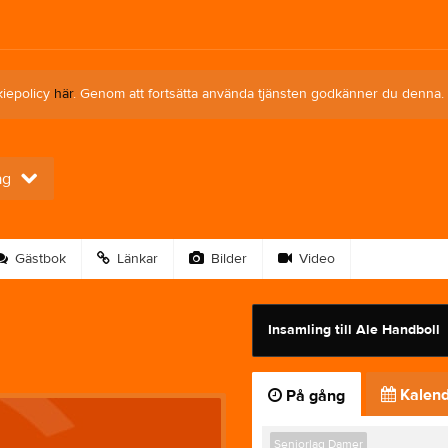
kiepolicy
här
. Genom att fortsätta använda tjänsten godkänner du denna.
ag
Gästbok
Länkar
Bilder
Video
Insamling till Ale Handboll
Kalend
På gång
Seniorlag Damer