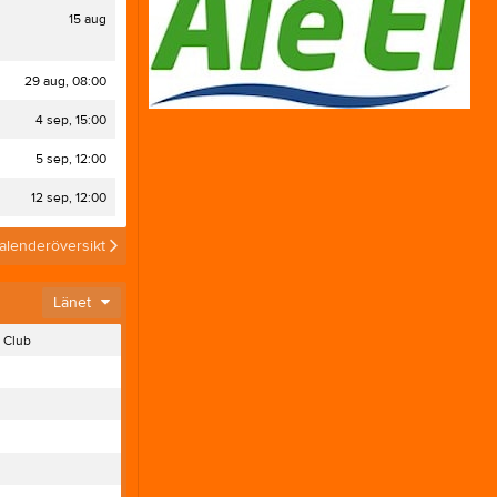
15 aug
29 aug, 08:00
4 sep, 15:00
5 sep, 12:00
12 sep, 12:00
alenderöversikt
Välkomna på årsmöte Lördag 4 Oktober 10-11:30 i Alekulturrum
År
Länet
21
 Club