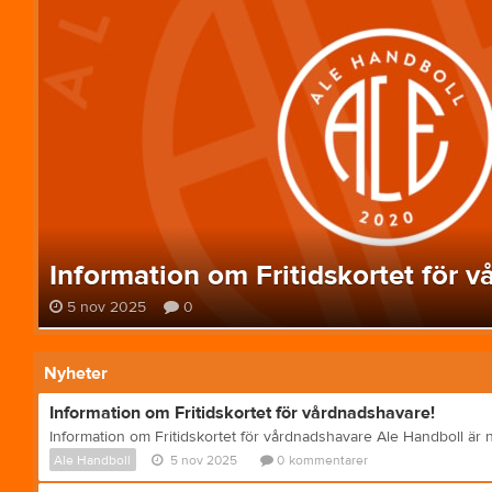
Information om Fritidskortet för 
5 nov 2025
0
Nyheter
Information om Fritidskortet för vårdnadshavare!
Ale Handboll
5 nov 2025
0
kommentarer