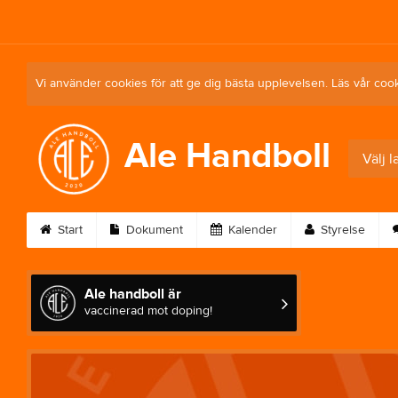
Vi använder cookies för att ge dig bästa upplevelsen. Läs vår coo
Ale Handboll
Välj l
Start
Dokument
Kalender
Styrelse
Ale handboll är
vaccinerad mot doping!