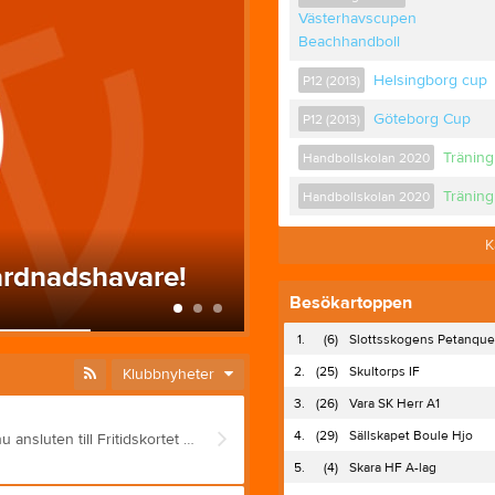
Västerhavscupen
Beachhandboll
Helsingborg cup
P12 (2013)
Göteborg Cup
P12 (2013)
Träning
Handbollskolan 2020
Träning
Handbollskolan 2020
K
vårdnadshavare!
Besökartoppen
25 sep 2025
1.
(6)
Slottsskogens Petanque
2.
(25)
Skultorps IF
Klubbnyheter
3.
(26)
Vara SK Herr A1
4.
(29)
Sällskapet Boule Hjo
Information om Fritidskortet för vårdnadshavare Ale Handboll är nu ansluten till Fritidskortet vilket gör att du som vårdnadshavare till barn mellan 8 och 16 år kan använda det för att betala avier från oss. Innan du gör det är det viktigt att du läst igenom dessa steg för att det ska fungera. 1 - För att kunna använda Fritidskortet behöver du fått en avi från oss. 2 - Logga sedan in i Fritidskortet och följ stegen för att ansöka om medel för ditt barn: https://fritidskortet.ehalsomyndigheten.se 3 - Sök där fram vår förening och klicka dig in på den. 4 - VIKTIGT! Ange avins bankgiro 133-5546 som konto. Viktigt att du dubbelkollar att du valt rätt. 5 - Som OCR-nummer anger du det OCR-nummer som står på den avi du fått (klicka "Betala till bankgiro" på din avi för att se avins OCR-nummer). 6 - Välj hur mycket av ditt barns Fritidskort du vill använda. 7 - Fortsätt och signera sedan. 8 - Om ytterligare belopp ska betalas på avin behöver du först räkna ut vad som återstår och sedan göra en ytterligare betalning på det kvarvarande beloppet till samma bankgiro (133-5546) och ange avins OCR-nummer. Detta görs från din bank. Du kan också välja att vänta ett par dagar för att Fritidskortsbetalningen ska inkomma och avin då uppdateras med det kvarvarande beloppet, om du inte vill räkna själv. 9 - När hela avins belopp inkommit så kommer den markeras som betald hos oss i föreningen. Med vänliga hälsningar Ale Handboll
5.
(4)
Skara HF A-lag