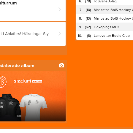
6.
(78)
IK Svane A-lag
ulturrum
7.
(10)
Mariestad BoIS Hockey
8.
(13)
Mariestad BoIS Hockey
9.
(62)
Lidköpings MCK
Välkomna på årsmöte 7 september 10:00 - 11:30 i medborgarhuset i Ahlafors! Hälsningar Styrelsen
10.
(8)
Landvetter Boule Club
pdaterade album