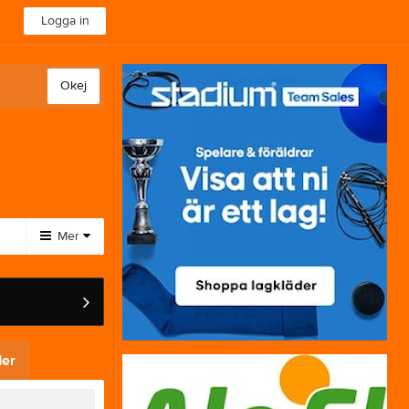
Logga in
Okej
Mer
Huvudmeny
Sponsorer
Om klubben
er